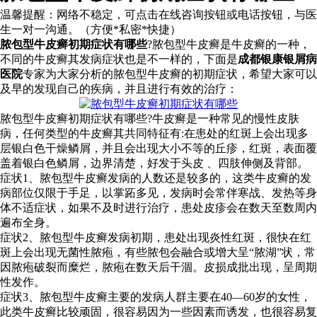
温馨提醒：
网络不稳定，可点击在线咨询按钮或电话按钮，与医
生一对一沟通。（方便*私密*快捷）
脓包型牛皮癣初期症状有哪些
?脓包型牛皮癣是牛皮癣的一种，
不同的牛皮癣其发病症状也是不一样的，下面是
成都银康银屑病
医院
专家为大家分析的脓包型牛皮癣的初期症状，希望大家可以
及早的发现自己的疾病，并且进行有效的治疗：
脓包型牛皮癣初期症状有哪些?牛皮癣是一种常见的慢性皮肤
病，任何类型的牛皮癣其共同特征有:在患处的红斑上会出现多
层银白色干燥鳞屑，并且会出现大小不等的丘疹，红斑，表面覆
盖着银白色鳞屑，边界清楚，好发于头皮 、四肢伸侧及背部。
症状1、脓包型牛皮癣发病的人数还是较多的，这类牛皮癣的发
病部位仅限于手足，以掌跖多见，发病时会常伴寒战、发热等身
体不适症状，如果不及时进行治疗，患处皮疹会在数天至数周内
遍布全身。
症状2、脓包型牛皮癣发病初期，患处出现炎性红斑，很快在红
斑上会出现无菌性脓疱，有些脓包会融合或增大呈“脓湖”状，常
因脓疱破裂而糜烂，脓疱在数天后干涸。皮损成批出现，呈周期
性发作。
症状3、脓包型牛皮癣主要的发病人群主要在40—60岁的女性，
此类牛皮癣比较顽固，很容易因为一些因素而诱发，也很容易复