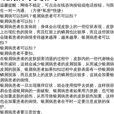
温馨提醒：
网络不稳定，可点击在线咨询按钮或电话按钮，与医
生一对一沟通。（方便*私密*快捷）
银屑病可以扣吗？银屑病患者可不可以扣？
银屑病患者可以扣！！
银屑病患者在发病前，身体会出现皮肤上的一些症状表现，皮肤
上出现红色的斑块，而且红斑上的鳞屑也比较厚，而且这些斑块
会随着患者的病情变得越来越厚，越来越厚。银屑病患者可以
扣？
银屑病患者可以扣？
银屑病患者不要扣。
在银屑病患者的皮肤损害消退的过程中，皮肤内的一些代谢物会
有所减轻，这就会减少银屑病患者的皮屑脱落，从而减少银屑病
皮屑的脱落。银屑病患者如果扣扣过程中皮肤表面有一些银屑病
鳞屑脱落，而且皮肤上的皮肤上的鳞屑也比较多，这就会加重银
屑病患者的病情。
银屑病患者一旦出现瘙痒症状，就会使用指甲去抓挠，这样很容
易会造成银屑病的一面破裂。银屑病患者如果用力抓挠，也可能
会加重皮肤的损伤，从而导致银屑病患者的皮肤损伤加重，这样
也会加重患者的病情。银屑病患者在平时一定要注意皮肤的保
护。
银屑病患者要注意饮食。