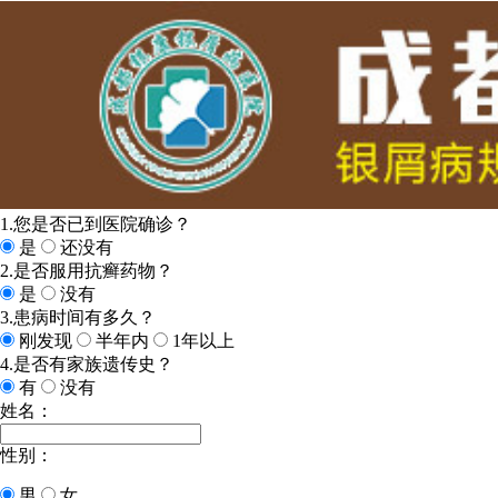
1.您是否已到医院确诊？
是
还没有
2.是否服用抗癣药物？
是
没有
3.患病时间有多久？
刚发现
半年内
1年以上
4.是否有家族遗传史？
有
没有
姓名：
性别：
男
女