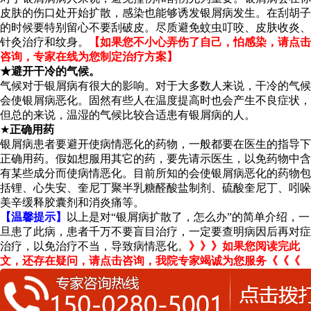
皮肤的伤口处开始扩散，感染也能够诱发银屑病发生。在刮胡子
的时候要特别留心不要刮破皮。尽质避免蚊虫叮咬、皮肤收炎、
针灸治疗和纹身。
【如果您不小心弄伤了自己，怕感染，请点击
咨询，专家在线为您制定治疗方案】
★避开干冷的气候。
气候对于银屑病有很大的影响。对于大多数人来说，干冷的气候
会使银屑病恶化。固然有些人在温度提高时也会产生不良症状，
但总的来说，温湿的气候比较合适患有银屑病的人。
★
正确用药
银屑病患者要避开使病情恶化的药物，一般都要在医生的指导下
正确用药。假如想服用其它的药，要先请示医生，以免药物中含
有某些成分而使病情恶化。目前所知的会使银屑病恶化的药物包
括锂、心失安、奎尼丁聚半乳糖醛酸盐制剂、硫酸奎尼丁、吲哚
美辛缓释胶囊剂和消炎痛等。
【温馨提示】
以上是对“银屑病扩散了，怎么办”的简单介绍，一
旦患了此病，患者千万不要盲目治疗，一定要查明病因后再对症
治疗，以免治疗不当，导致病情恶化。
》》》如果您阅读完此
文，还存在疑问，请点击咨询，我院专家竭诚为您服务《《《