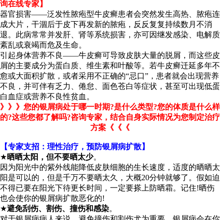
询在线专家】
器官损害——泛发性脓疱型牛皮癣患者会突然发生高热、脓疱连
成大片，干涸后于皮下再发新的脓疱，反反复复持续数月不消
退。此病常常并发肝、肾等系统损害，亦可因继发感染、电解质
紊乱或衰竭而危及生命。
引起身体营养不良——牛皮癣可导致皮肤大量的脱屑，而这些皮
屑的主要成分为蛋白质、维生素和叶酸等。若牛皮癣迁延多年不
愈或大面积扩散，或者采用不正确的“忌口”，患者就会出现营养
不良，并可伴有乏力、倦怠、面色苍白等症状，甚至可出现低蛋
白血症或营养不良性贫血。
》》》您的银屑病处于哪一时期?是什么类型?您的体质是什么样
的?这些您都了解吗?咨询专家，结合自身实际情况为您制定治疗
方案《《《
【专家支招：理性治疗，预防银屑病扩散】
★
晒晒太阳，但不要晒太少
。
因为阳光中的紫外线能降低皮肤细胞的生长速度，适度的晒晒太
阳是可以的，但是千万不要晒太久，大概20分钟就够了。假如迫
不得已要在阳光下待更长时间，一定要搽上防晒霜。记住!晒伤
也会使你的银屑病扩散恶化的!
★
避免刮伤、割伤、撞伤和感染
。
对于银屑病病人来说，避免撞伤和割伤尤为重要。银屑病会在你