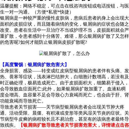
温馨提醒：
网络不稳定，可点击在线咨询按钮或电话按钮，与医
生一对一沟通。（方便*私密*快捷）
银屑病是一种较严重的慢性皮肤病，患病后患者的身上会出现大
面积的皮损症状，而且随着病情的变化，银屑病的症状也会随之
改变。患者在生活中一旦治疗不当或护理不当，皮损面积就会严
重扩散，令患者感到十分痛苦、难堪，那么银屑病扩散了又怎样
的危害呢?如何才能防止银屑病皮损扩散呢?
【高度警惕：银屑病扩散危害大】
全身损害、感染——转变成红皮病型银屑病的患者伴有头痛、发
热、畏寒等症状，浅表淋巴结肿大，白细胞计数增高，若没有及
时正确处理，极易造成死亡。由于皮损面积大，细菌易于侵入，
会导致败血症面死亡;此外，如果银屑病扩散加重了。血液粘稠
度会增高、血容量不足会导致心力衰竭而死亡，也会由于肝、肾
功能衰竭而导致死亡。
导致患者关节损害——关节病型银屑病患者会出现关节肿大疼
通、活动受限、晨僵、有积液或变形等类风湿关节炎的症状。关
节病型牛皮癣的病程较长且不易治愈，甚至有的该病患者最终导
致残疾。
【银屑病扩散导致患者关节损害危害大，详情请点击咨