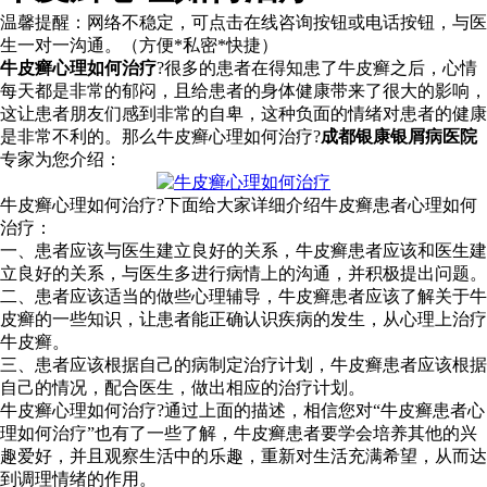
温馨提醒：
网络不稳定，可点击在线咨询按钮或电话按钮，与医
生一对一沟通。（方便*私密*快捷）
牛皮癣心理如何治疗
?很多的患者在得知患了牛皮癣之后，心情
每天都是非常的郁闷，且给患者的身体健康带来了很大的影响，
这让患者朋友们感到非常的自卑，这种负面的情绪对患者的健康
是非常不利的。那么牛皮癣心理如何治疗?
成都银康银屑病医院
专家为您介绍：
牛皮癣心理如何治疗?下面给大家详细介绍牛皮癣患者心理如何
治疗：
一、患者应该与医生建立良好的关系，牛皮癣患者应该和医生建
立良好的关系，与医生多进行病情上的沟通，并积极提出问题。
二、患者应该适当的做些心理辅导，牛皮癣患者应该了解关于牛
皮癣的一些知识，让患者能正确认识疾病的发生，从心理上治疗
牛皮癣。
三、患者应该根据自己的病制定治疗计划，牛皮癣患者应该根据
自己的情况，配合医生，做出相应的治疗计划。
牛皮癣心理如何治疗?通过上面的描述，相信您对“牛皮癣患者心
理如何治疗”也有了一些了解，牛皮癣患者要学会培养其他的兴
趣爱好，并且观察生活中的乐趣，重新对生活充满希望，从而达
到调理情绪的作用。