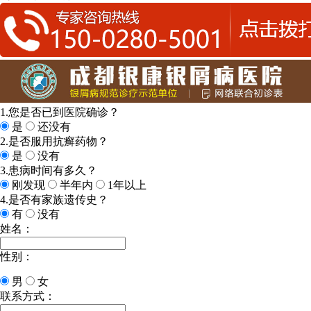
1.您是否已到医院确诊？
是
还没有
2.是否服用抗癣药物？
是
没有
3.患病时间有多久？
刚发现
半年内
1年以上
4.是否有家族遗传史？
有
没有
姓名：
性别：
男
女
联系方式：