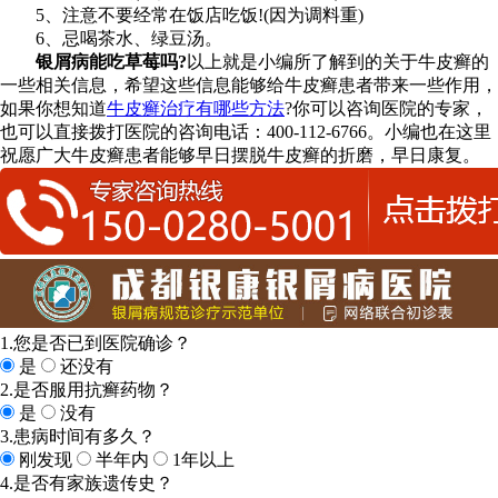
5、注意不要经常在饭店吃饭!(因为调料重)
6、忌喝茶水、绿豆汤。
银屑病能吃草莓吗?
以上就是小编所了解到的关于牛皮癣的
一些相关信息，希望这些信息能够给牛皮癣患者带来一些作用，
如果你想知道
牛皮癣治疗有哪些方法
?你可以咨询医院的专家，
也可以直接拨打医院的咨询电话：400-112-6766。小编也在这里
祝愿广大牛皮癣患者能够早日摆脱牛皮癣的折磨，早日康复。
1.您是否已到医院确诊？
是
还没有
2.是否服用抗癣药物？
是
没有
3.患病时间有多久？
刚发现
半年内
1年以上
4.是否有家族遗传史？