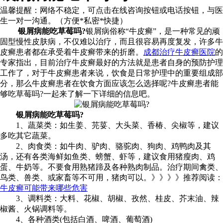
温馨提醒：
网络不稳定，可点击在线咨询按钮或电话按钮，与医
生一对一沟通。（方便*私密*快捷）
银屑病能吃草莓吗?
银屑病俗称“牛皮癣”，是一种常见的顽
固型慢性皮肤病，不仅难以治疗，而且很容易再度复发，许多牛
皮癣患者都在承受着牛皮癣带来的折磨。
成都治疗牛皮癣医院
的
专家指出，目前治疗牛皮癣最好的方法就是患者自身的预防护理
工作了，对于牛皮癣患者来说，饮食是日常护理中的重要组成部
分，那么牛皮癣患者在饮食方面应该怎么选择呢?牛皮癣患者能
够吃草莓吗?一起来了解一下详细的信息吧。
银屑病能吃草莓吗?
1、蔬菜类：如生姜、芫荽、大头菜、香椿、尖椒等，建议
多吃其它蔬菜。
2、肉食类：如牛肉、驴肉、骆驼肉、狗肉、鸡鸭肉及其
汤，还有各类海鲜如鱼类、螃蟹、虾等，建议食用猪瘦肉、鸡
蛋、牛奶等。不要食用熟猪蹄及各种熟肉制品。治疗期间禽类、
鸟类、兽类、或家畜等不可用，猪肉可以。》》》》推荐阅读：
牛皮癣可能带来哪些危害
3、调料类：大料、花椒、胡椒、孜然、桂皮、芥末油、辣
椒酱、火锅调料等。
4、各种酒类(包括白酒、啤酒、葡萄酒)