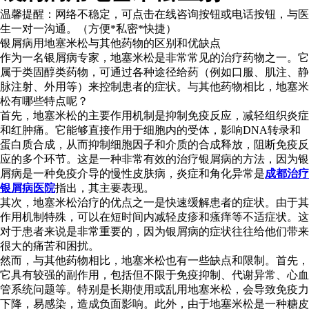
温馨提醒：
网络不稳定，可点击在线咨询按钮或电话按钮，与医
生一对一沟通。（方便*私密*快捷）
银屑病用地塞米松与其他药物的区别和优缺点
作为一名银屑病专家，地塞米松是非常常见的治疗药物之一。它
属于类固醇类药物，可通过各种途径给药（例如口服、肌注、静
脉注射、外用等）来控制患者的症状。与其他药物相比，地塞米
松有哪些特点呢？
首先，地塞米松的主要作用机制是抑制免疫反应，减轻组织炎症
和红肿痛。它能够直接作用于细胞内的受体，影响DNA转录和
蛋白质合成，从而抑制细胞因子和介质的合成释放，阻断免疫反
应的多个环节。这是一种非常有效的治疗银屑病的方法，因为银
屑病是一种免疫介导的慢性皮肤病，炎症和角化异常是
成都治疗
银屑病医院
指出，其主要表现。
其次，地塞米松治疗的优点之一是快速缓解患者的症状。由于其
作用机制特殊，可以在短时间内减轻皮疹和瘙痒等不适症状。这
对于患者来说是非常重要的，因为银屑病的症状往往给他们带来
很大的痛苦和困扰。
然而，与其他药物相比，地塞米松也有一些缺点和限制。首先，
它具有较强的副作用，包括但不限于免疫抑制、代谢异常、心血
管系统问题等。特别是长期使用或乱用地塞米松，会导致免疫力
下降，易感染，造成负面影响。此外，由于地塞米松是一种糖皮