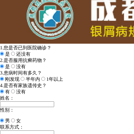
1.您是否已到医院确诊？
是
还没有
2.是否服用抗癣药物？
是
没有
3.患病时间有多久？
刚发现
半年内
1年以上
4.是否有家族遗传史？
有
没有
姓名：
性别：
男
女
联系方式：