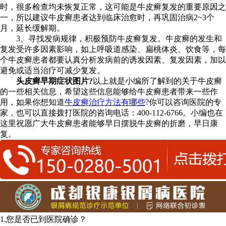
时，很多检查均未恢复正常，这可能是牛皮癣复发的重要原因之
一，所以建议牛皮癣患者达到临床治愈时，再巩固治病2~3个
月，延长缓解期。
3、寻找发病规律，积极预防牛皮癣复发。牛皮癣的发生和
复发受许多因素影响，如上呼吸道感染、扁桃体炎、饮食等，每
个牛皮癣患者都要认真分析发病前的诱发因素、复发因素，加以
避免或适当治疗可减少复发。
头皮癣早期症状图片?
以上就是小编所了解到的关于牛皮癣
的一些相关信息，希望这些信息能够给牛皮癣患者带来一些作
用，如果你想知道
牛皮癣治疗方法有哪些
?你可以咨询医院的专
家，也可以直接拨打医院的咨询电话：400-112-6766。小编也在
这里祝愿广大牛皮癣患者能够早日摆脱牛皮癣的折磨，早日康
复。
1.您是否已到医院确诊？