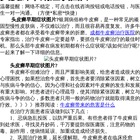
温馨提醒：
网络不稳定，可点击在线咨询按钮或电话按钮，与医
生一对一沟通。（方便*私密*快捷）
头皮癣早期症状图片?
银屑病俗称牛皮癣，是一种常见的顽
固型慢性皮肤病，不仅难以治疗，而且很容易再度复发。许多牛
皮癣患者都在承受着牛皮癣带来的折磨。
成都牛皮癣治疗医院
的
专家指出，治疗牛皮癣一定要趁早，要抓住牛皮癣治疗的最佳时
机。那么头部牛皮癣在病发初期都有什么症状呢?该如何治疗呢?
一起来了解一下详细的信息。
头皮癣早期症状图片?
牛皮癣不但难治疗，而且严重影响美观，给患者造成很大的
心理困扰，如果想治愈牛皮癣，首先患者要消除紧张因素，树立
与疾病斗争的信心。因为心理和社会因素对牛皮癣的发生和发展
有重大影响。对患者进行心理疏导，使其消除紧张因素，树立与
疾病斗争的信心，多数患者只用一般的药物治疗就能取得满意的
疗效。》》》》推荐阅读：
牛皮癣带来的危害是什么
在治疗方面患者应该做到以下几点：
1、忌病急乱投医，以防严重后果。有些患者得了牛皮癣后
到处求医，寻找灵丹妙药，千万要提防假医庸医，注意药物的
毒、副作用，使病情延误、加重或造成经济损失。
2、巩固治疗效果，延长缓解期。牛皮癣患者在临床痊愈